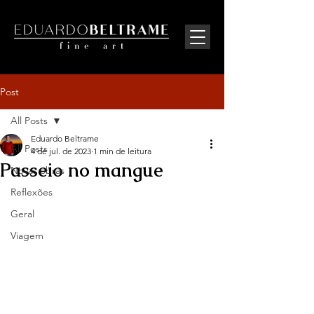
Post
All Posts
Eduardo Beltrame
All Posts
4 de jul. de 2023
1 min de leitura
Passeio no mangue
Novas obras
Reflexões
Geral
Viagem