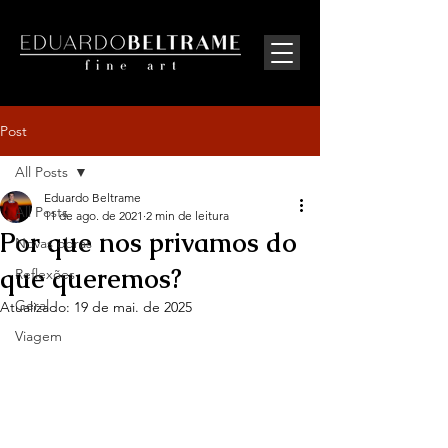
Post
All Posts
Eduardo Beltrame
All Posts
11 de ago. de 2021
2 min de leitura
Por que nos privamos do
Novas obras
que queremos?
Reflexões
Geral
Atualizado:
19 de mai. de 2025
Viagem